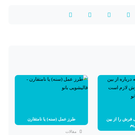
فرش را از بین
طرز عمل (سنه) یا نامتقارن
یم
مقالات