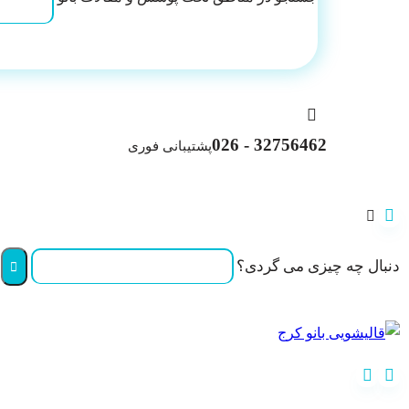
32756462 - 026
پشتیبانی فوری
دنبال چه چیزی می گردی؟