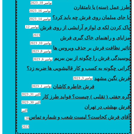
نوامبر 18, 2023
طرز عمل (سنه) یا نامتقارن
نوامبر 16, 2023
با جای مبلمان روی فرش چه باید کرد؟
نوامبر 14, 2023
پاک کردن لکه ی لوازم آرایشی از روی فرش
نوامبر 12,
2023
مزایای و راهنمای خاک گیری فرش
نوامبر 10, 2023
تاثیر نظافت فرش بر حذف ویروس ها
نوامبر 8, 2023
پوسیدگی فرش را چگونه از بین ببریم
نوامبر 6, 2023
گرانی چگونه به کسب و کار قالیشویی ها ضربه زد؟
فرش نگین مشهد
نوامبر 3, 2023
فرش خاطره کاشان
نوامبر 1, 2023
اکتبر 31, 2023
گره جفتی ( تقلبی ) چیست؟ فواید طرز کار
اکتبر 30, 2023
فرش بهشتی در تهران
اکتبر
آقای فرش کجاست؟ لیست شعب و شماره تماس
28,
2023