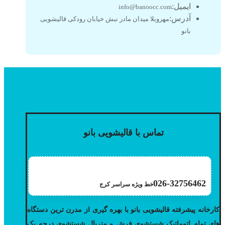
ایمیل:
info@banoocc.com
آدرس:
مهرویلا میدان مادر نبش خیابان رودکی قالیشویی
بانو
تماس با قالیشویی بانو
026-32756462
خط ویژه سراسر کرج
کارخانه پیشرفته قالیشویی بانو با بهره گیری از مدرن ترین دستگاه
های تمام اتوماتیک شستشوی فرش و متریال شستشوی درجه یک