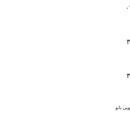
۰
یی بانو